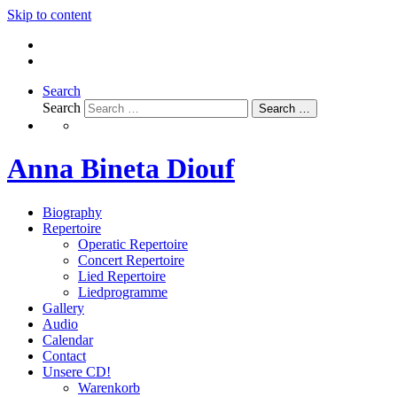
Skip to content
Search
Search
Search …
Anna Bineta Diouf
Biography
Repertoire
Operatic Repertoire
Concert Repertoire
Lied Repertoire
Liedprogramme
Gallery
Audio
Calendar
Contact
Unsere CD!
Warenkorb