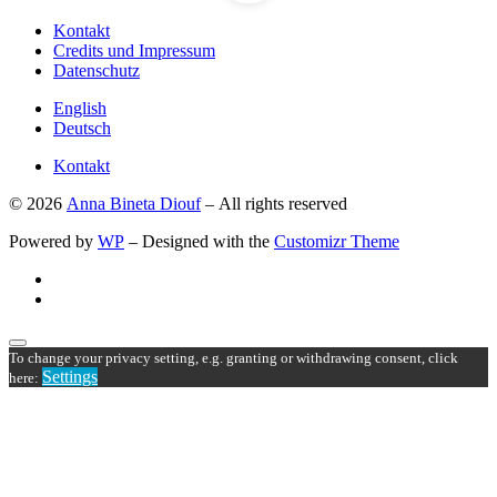
Kontakt
Credits und Impressum
Datenschutz
English
Deutsch
Kontakt
© 2026
Anna Bineta Diouf
– All rights reserved
Powered by
WP
– Designed with the
Customizr Theme
To change your privacy setting, e.g. granting or withdrawing consent, click
Settings
here: